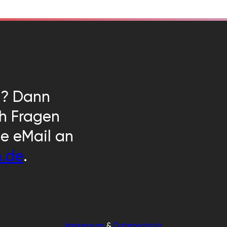
n? Dann
ch Fragen
ne eMail an
n.de
.
Impressum
&
Datenschutz