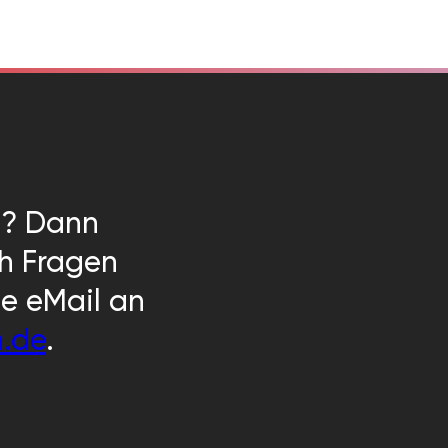
n? Dann
ch Fragen
ne eMail an
n.de
.