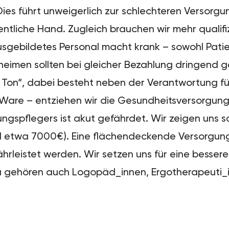
ies führt unweigerlich zur schlechteren Versorgu
tliche Hand. Zugleich brauchen wir mehr qualifizi
gebildetes Personal macht krank – sowohl Patien
heimen sollten bei gleicher Bezahlung dringend 
n Ton“, dabei besteht neben der Verantwortung f
e Ware – entziehen wir die Gesundheitsversorgung 
spflegers ist akut gefährdet. Wir zeigen uns so
ll etwa 7000€). Eine flächendeckende Versorgun
rleistet werden. Wir setzen uns für eine besser
zu gehören auch Logopäd_innen, Ergotherapeuti_