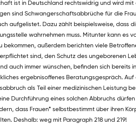
t ist in Deutschland rechtswidrig und wird mit ei
gen sind Schwangerschaftsabbrüche für die Frau* 
ch aufgelistet. Dazu zählt beispielsweise, dass d
ngsstelle wahrnehmen muss. Mitunter kann es vor
g zu bekommen, außerdem berichten viele Betroff
erpflichtet sind, den Schutz des ungeborenen Le
 auch immer wünschen, befinden sich bereits in
rkliches ergebnisoffenes Beratungsgespräch. Auf 
bbruch als Teil einer medizinischen Leistung bei
meine Durchführung eines solchen Abbruchs dürfe
dern, dass Frauen* selbstbestimmt über ihren Kö
ten. Deshalb: weg mit Paragraph 218 und 219!