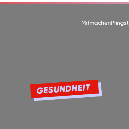
Mitmachen
Pfings
GESUNDHEIT