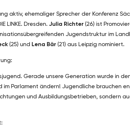
etung aktiv, ehemaliger Sprecher der Konferenz S
DIE LINKE. Dresden.
Julia Richter
(26) ist Promovi
nisationsübergreifenden Jugendstruktur im Landkr
Beck
(25) und
Lena Bär
(21) aus Leipzig nominiert.
rung:
ksjugend. Gerade unsere Generation wurde in den
 im Parlament ändern! Jugendliche brauchen end
nrichtungen und Ausbildungsbetrieben, sondern a
t: