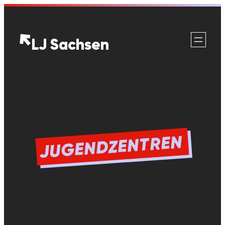
Zum
Inhalt
LJ Sachsen
springen
JUGENDZENTREN