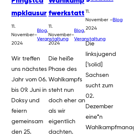
Pfingstca
Wahlkamp
11.
mpklausur
fwerkstatt
November
–
Blog
11.
11.
2024
Blog
, 
Blog
, 
November
–
November
–
Veranstaltung
Veranstaltung
Die
2024
2024
linksjugend
Wir treffen
Die heiße
[’solid]
uns nächstes
Phase des
Sachsen
Jahr vom 06.
Wahlkampfs
sucht zum
bis 09. Juni in
steht nun
02.
Doksy und
doch eher an
Dezember
feiern
als wir
eine*n
gemeinsam
eigentlich
Wahlkampfmanag
den 25.
dachten.