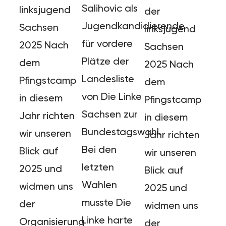
Salihovic als
linksjugend
der
Jugendkandidierende
Sachsen
linksjugend
für vordere
2025 Nach
Sachsen
Plätze der
dem
2025 Nach
Landesliste
Pfingstcamp
dem
von Die Linke
in diesem
Pfingstcamp
Sachsen zur
Jahr richten
in diesem
Bundestagswahl.
wir unseren
Jahr richten
Bei den
Blick auf
wir unseren
letzten
2025 und
Blick auf
Wahlen
widmen uns
2025 und
musste Die
der
widmen uns
Linke harte
Organisierung
der