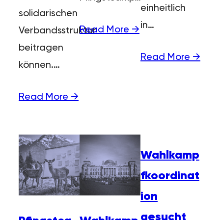
einheitlich
solidarischen
in…
Read More →
Verbandsstruktur
beitragen
Read More →
können.…
Read More →
Wahlkamp
fkoordinat
ion
gesucht