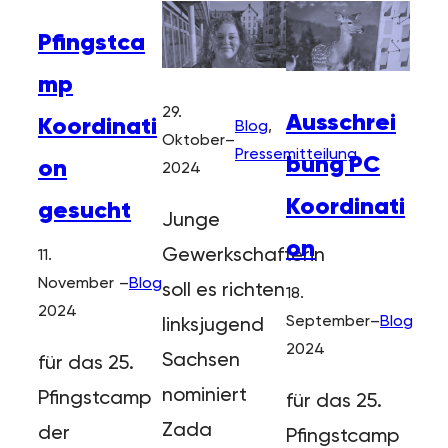
Pfingstca
mp
29.
Ausschrei
Koordinati
Blog
, 
Oktober
–
Pressemitteilung
bung PC
on
2024
Koordinati
gesucht
Junge
on
Gewerkschafterin
11.
November
–
Blog
soll es richten
18.
2024
September
–
Blog
linksjugend
2024
Sachsen
für das 25.
nominiert
Pfingstcamp
für das 25.
Zada
der
Pfingstcamp