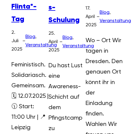
Flinta*-
s-
17.
Blog
, 
April
–
Tag
Schulung
Veranstaltung
2025
2.
25.
Blog
, 
Blog
, 
Wo – Ort Wir
Juli
–
April
–
Veranstaltung
Veranstaltung
2025
tagen in
2025
Dresden. Den
Feministisch.
Du hast Lust
genauen Ort
Solidariasch.
eine
könnt ihr in
Gemeinsam.
Awareness-
der
🗓 12.07.2025 |
Schicht auf
Einladung
🕦 Start:
dem
finden.
11:00 Uhr | 📍
Pfingstcamp
Wahlen Wir
Leipzig
zu