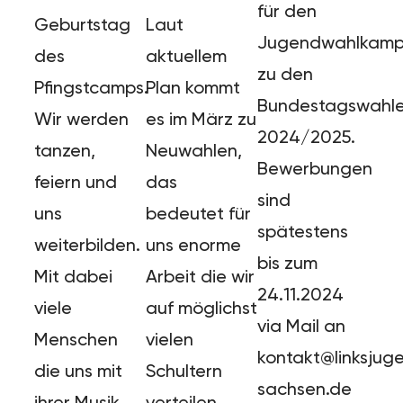
für den
Geburtstag
Laut
Jugendwahlkamp
des
aktuellem
zu den
Pfingstcamps.
Plan kommt
Bundestagswahl
Wir werden
es im März zu
2024/2025.
tanzen,
Neuwahlen,
Bewerbungen
feiern und
das
sind
uns
bedeutet für
spätestens
weiterbilden.
uns enorme
bis zum
Mit dabei
Arbeit die wir
24.11.2024
viele
auf möglichst
via Mail an
Menschen
vielen
kontakt@linksjug
die uns mit
Schultern
sachsen.de
ihrer Musik
verteilen