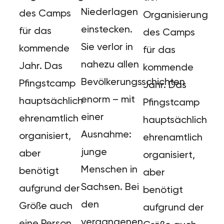
Niederlagen
des Camps
Organisierung
einstecken.
für das
des Camps
Sie verlor in
kommende
für das
nahezu allen
Jahr. Das
kommende
Bevölkerungsschichten
Pfingstcamp
Jahr. Das
enorm – mit
hauptsächlich
Pfingstcamp
einer
ehrenamtlich
hauptsächlich
Ausnahme:
organisiert,
ehrenamtlich
junge
aber
organisiert,
Menschen in
benötigt
aber
Sachsen. Bei
aufgrund der
benötigt
den
Größe auch
aufgrund der
vergangenen
eine Person,