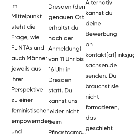
Alternativ
Im
Dresden (den
kannst du
Mittelpunkt
genauen Ort
deine
steht die
erhältst du
Bewerbung
Frage, wie
nach der
an
FLINTAs und
Anmeldung)
kontakt[at]linksj
auch Männer
von 11 Uhr bis
sachsen.de
jeweils aus
16 Uhr in
senden. Du
ihrer
Dresden
brauchst sie
Perspektive
statt. Du
nicht
zu einer
kannst uns
formatieren,
feministischen,
leider nicht
das
empowernden
beim
geschieht
und
Pfingstcamp…