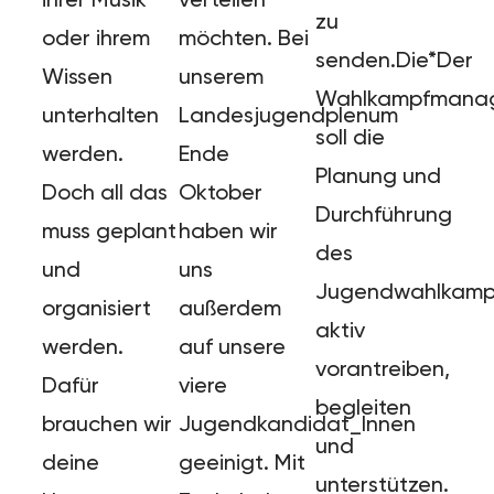
zu
oder ihrem
möchten. Bei
senden.Die*Der
Wissen
unserem
Wahlkampfmanag
unterhalten
Landesjugendplenum
soll die
werden.
Ende
Planung und
Doch all das
Oktober
Durchführung
muss geplant
haben wir
des
und
uns
Jugendwahlkamp
organisiert
außerdem
aktiv
werden.
auf unsere
vorantreiben,
Dafür
viere
begleiten
brauchen wir
Jugendkandidat_Innen
und
deine
geeinigt. Mit
unterstützen.